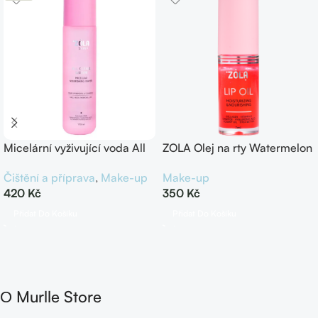
Micelární vyživující voda All
ZOLA Olej na rty Watermelon
Clear Water 170 ml, Zola
Sorbet
Čištění a příprava
,
Make-up
Make-up
420
Kč
350
Kč
Přidat Do Košíku
Přidat Do Košíku
О Murlle Store