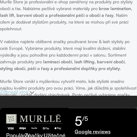
Murlle Store je profesionální e-shop zaměřený na produkty pro stylisty
obočí a řas. Nabízíme pečlivě vybrané materiály pro
brow lamination,
lash lift, barvení obočí a profesionální péči o obočí a řasy
. Naším
cílem je dodávat stylistům produkty, na které se mohou při své práci
spolehnout.
V nabídce najdete oblíbené značky používané brow & lash stylisty po
celé Evropě. Vybíráme produkty, které mají kvalitní složení, stabilní
výsledky a jsou pohodlné pro každodenní práci v salonu. Sortiment
zahrnuje produkty pro
laminaci obočí, lash lifting, barvení obočí,
styling obočí, péči o řasy a profesionální doplňky pro stylisty
.
Murlle Store vznikl s myšlenkou vytvořit místo, kde stylisté snadno
najdou kvalitní produkty pro svou práci. Víme, jak důležitá je spolehlivost
Zobrazit více
materiálů i rychlé dodání objednávek. Proto pečlivě vybíráme značky,
které nabízíme, a snažíme se zajistit rychlé odeslání každé objednávky.
Věříme, že krásná práce začíná už ve chvíli, kdy otevřete balíček od
5
/5
Murlle Store
.
Google reviews
Populární
Značky
Užitečné