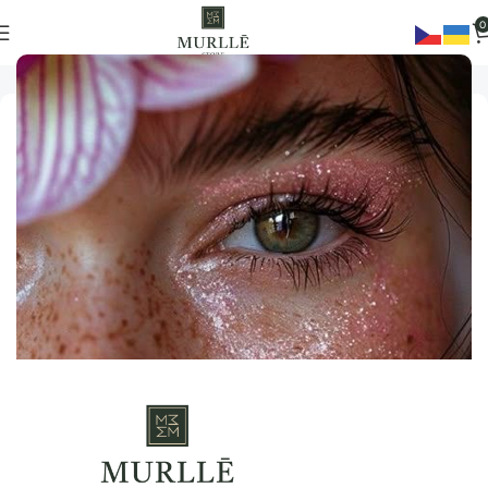
0
Domů
Make-up