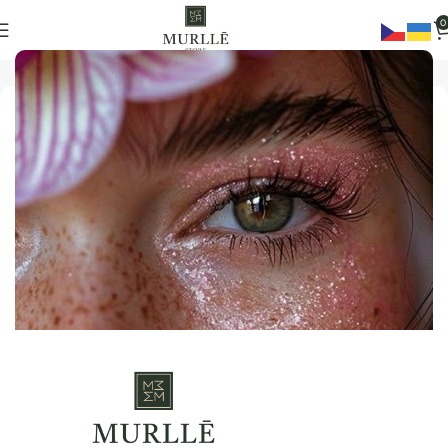
0
Domů
Nástroje
Niť na obočí