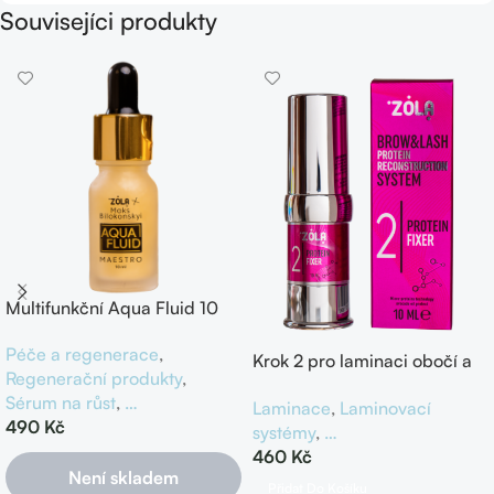
Souvisejíci produkty
Multifunkční Aqua Fluid 10
ml, Zola x Maks Bilokonskyi
Péče a regenerace
,
Krok 2 pro laminaci obočí a
Regenerační produkty
,
řas, Protein Fixer, Zola
Sérum na růst
,
…
Laminace
,
Laminovací
490
Kč
systémy
,
…
460
Kč
Není skladem
Přidat Do Košíku