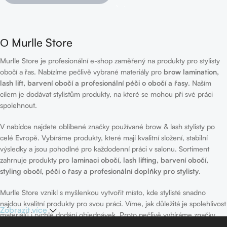
О Murlle Store
Murlle Store je profesionální e-shop zaměřený na produkty pro stylisty
obočí a řas. Nabízíme pečlivě vybrané materiály pro
brow lamination,
lash lift, barvení obočí a profesionální péči o obočí a řasy
. Naším
cílem je dodávat stylistům produkty, na které se mohou při své práci
spolehnout.
V nabídce najdete oblíbené značky používané brow & lash stylisty po
celé Evropě. Vybíráme produkty, které mají kvalitní složení, stabilní
výsledky a jsou pohodlné pro každodenní práci v salonu. Sortiment
zahrnuje produkty pro
laminaci obočí, lash lifting, barvení obočí,
styling obočí, péči o řasy a profesionální doplňky pro stylisty
.
Murlle Store vznikl s myšlenkou vytvořit místo, kde stylisté snadno
najdou kvalitní produkty pro svou práci. Víme, jak důležitá je spolehlivost
Zobrazit více
materiálů i rychlé dodání objednávek. Proto pečlivě vybíráme značky,
které nabízíme, a snažíme se zajistit rychlé odeslání každé objednávky.