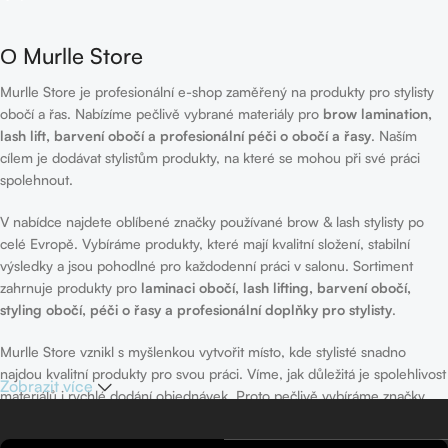
О Murlle Store
Murlle Store je profesionální e-shop zaměřený na produkty pro stylisty
obočí a řas. Nabízíme pečlivě vybrané materiály pro
brow lamination,
lash lift, barvení obočí a profesionální péči o obočí a řasy
. Naším
cílem je dodávat stylistům produkty, na které se mohou při své práci
spolehnout.
V nabídce najdete oblíbené značky používané brow & lash stylisty po
celé Evropě. Vybíráme produkty, které mají kvalitní složení, stabilní
výsledky a jsou pohodlné pro každodenní práci v salonu. Sortiment
zahrnuje produkty pro
laminaci obočí, lash lifting, barvení obočí,
styling obočí, péči o řasy a profesionální doplňky pro stylisty
.
Murlle Store vznikl s myšlenkou vytvořit místo, kde stylisté snadno
najdou kvalitní produkty pro svou práci. Víme, jak důležitá je spolehlivost
Zobrazit více
materiálů i rychlé dodání objednávek. Proto pečlivě vybíráme značky,
které nabízíme, a snažíme se zajistit rychlé odeslání každé objednávky.