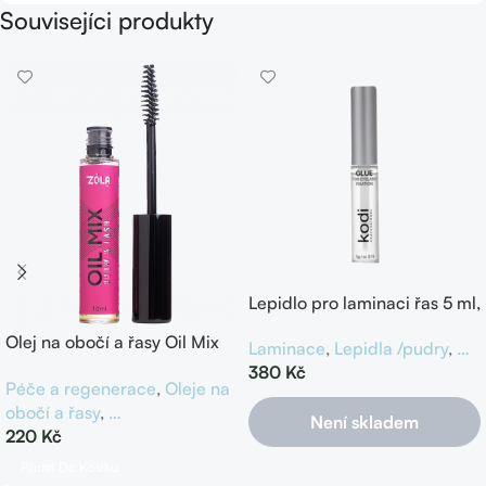
Souvisejíci produkty
Lepidlo pro laminaci řas 5 ml,
Kodi
Olej na obočí a řasy Oil Mix
Laminace
,
Lepidla /pudry
,
…
10 ml, Zola
380
Kč
Péče a regenerace
,
Oleje na
obočí a řasy
,
…
Není skladem
220
Kč
Přidat Do Košíku