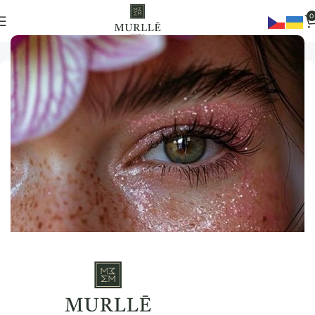
0
Domů
Nástroje
Niť na obočí